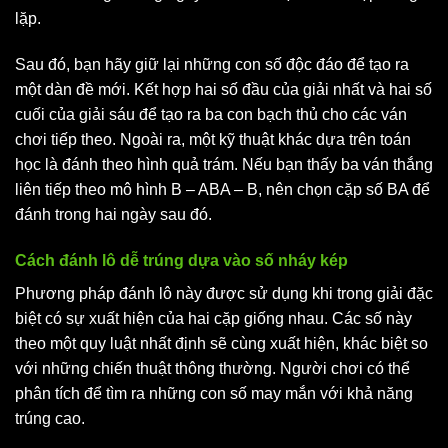
lặp.
Sau đó, bạn hãy giữ lại những con số độc đáo để tạo ra
một dàn đề mới. Kết hợp hai số đầu của giải nhất và hai số
cuối của giải sáu để tạo ra ba con bạch thủ cho các ván
chơi tiếp theo. Ngoài ra, một kỹ thuật khác dựa trên toán
học là đánh theo hình quả trám. Nếu bạn thấy ba ván thắng
liên tiếp theo mô hình B – ABA – B, nên chọn cặp số BA để
đánh trong hai ngày sau đó.
Cách đánh lô dễ trúng dựa vào số nháy kép
Phương pháp đánh lô này được sử dụng khi trong giải đặc
biệt có sự xuất hiện của hai cặp giống nhau. Các số này
theo một quy luật nhất định sẽ cùng xuất hiện, khác biệt so
với những chiến thuật thông thường. Người chơi có thể
phân tích để tìm ra những con số may mắn với khả năng
trúng cao.