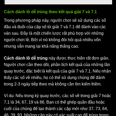
Cách đánh lô dễ trúng theo kết quả giải 7 và 7.1
Trong phương pháp này, người chơi sẽ sử dụng các số
đầu và đuôi của cặp số từ giải 7 và 7.1 để đánh vào các
ván sau. Đây là một chiến lược rất phù hợp với những
người chơi lẻ. Bởi vì nó không đòi hỏi quá nhiều vốn
nhưng vẫn mang lại khả năng thắng cao.
Cách đánh lô dễ trúng
này được thực hiện rất đơn giản.
Người chơi cần theo dõi, phân tích kết quả của những lần
quay trước, đặc biệt là kết quả của giải 7 và 7.1. Nếu nhận
thấy các số về nhiều, họ có thể sử dụng chúng để đánh
trong 2-3 ngày tiếp theo mà không cần tìm kiếm thêm.
Ví dụ: Nếu trong kỳ quay trước, các số về trong giải 7 hoặc
7.1 là 34, 67, 19 và 86. Bạn có thể ghép quân đầu hoặc
cuối của chúng để tạo thành các cặp mới như 37, 73, 64,
46, 39, 93. Những cặp này có xác suất cao để trúng trong