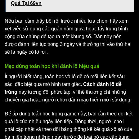
Quả Tại 69vn
Nếu bạn cảm thấy bối rối trước nhiều lựa chọn, hãy xem
xét việc sử dụng các quân nằm giữa hoặc lấy trung bình
cộng của chúng để tạo ra một khung số. Dàn này nên
được đánh liên tục trong 3 ngày và thường thì vào thứ hai
sẽ là ngày có lô rơi.
Mẹo dùng toán học khi đánh lô hiệu quả
Ít người biết rằng, toán học và lô đề có mối liên kết sâu
sắc, đặc biệt qua mô hình tam giác.
Cách đánh lô dễ
trúng
này tương đối phức tạp, vì thế thường chỉ những
chuyên gia hoặc người chơi dám mạo hiểm mới sử dụng.
Để áp dụng toán học trong game này, bạn cần theo dõi kết
quả lô của nhiều ngày liên tiếp. Đồng thời, người chơi
phải cập nhật và theo dõi bảng thống kê kết quả xổ số của
ba miền trong những ngày trước để loại bỏ các cặp trùng