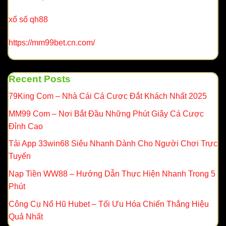
xổ số qh88
https://mm99bet.cn.com/
Recent Posts
79King Com – Nhà Cái Cá Cược Đắt Khách Nhất 2025
MM99 Com – Nơi Bắt Đầu Những Phút Giây Cá Cược
Đỉnh Cao
Tải App 33win68 Siêu Nhanh Dành Cho Người Chơi Trực
Tuyến
Nạp Tiền WW88 – Hướng Dẫn Thực Hiện Nhanh Trong 5
Phút
Công Cụ Nổ Hũ Hubet – Tối Ưu Hóa Chiến Thắng Hiệu
Quả Nhất