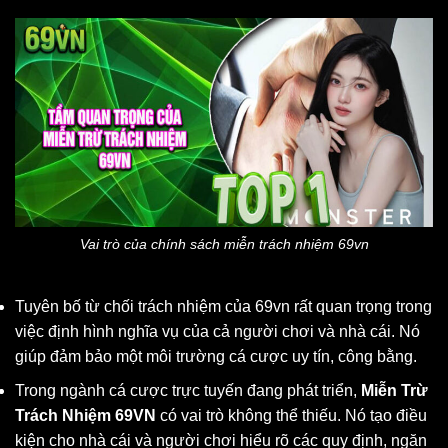
Vai trò của chính sách miễn trách nhiệm 69vn
Tuyên bố từ chối trách nhiệm của 69vn rất quan trọng trong
việc định hình nghĩa vụ của cả người chơi và nhà cái. Nó
giúp đảm bảo một môi trường cá cược uy tín, công bằng.
Trong ngành cá cược trực tuyến đang phát triển,
Miễn Trừ
Trách Nhiệm 69VN
có vai trò không thể thiếu. Nó tạo điều
kiện cho nhà cái và người chơi hiểu rõ các quy định, ngăn