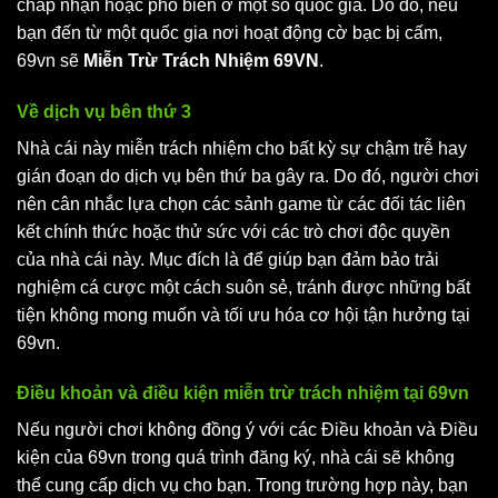
chấp nhận hoặc phổ biến ở một số quốc gia. Do đó, nếu
bạn đến từ một quốc gia nơi hoạt động cờ bạc bị cấm,
69vn sẽ
Miễn Trừ Trách Nhiệm 69VN
.
Về dịch vụ bên thứ 3
Nhà cái này miễn trách nhiệm cho bất kỳ sự chậm trễ hay
gián đoạn do dịch vụ bên thứ ba gây ra. Do đó, người chơi
nên cân nhắc lựa chọn các sảnh game từ các đối tác liên
kết chính thức hoặc thử sức với các trò chơi độc quyền
của nhà cái này. Mục đích là để giúp bạn đảm bảo trải
nghiệm cá cược một cách suôn sẻ, tránh được những bất
tiện không mong muốn và tối ưu hóa cơ hội tận hưởng tại
69vn.
Điều khoản và điều kiện miễn trừ trách nhiệm tại 69vn
Nếu người chơi không đồng ý với các Điều khoản và Điều
kiện của 69vn trong quá trình đăng ký, nhà cái sẽ không
thể cung cấp dịch vụ cho bạn. Trong trường hợp này, bạn