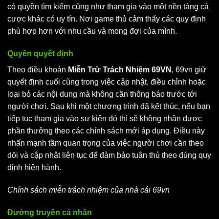
có quyền tìm kiếm cũng như tham gia vào một nền tảng cá
cược khác có uy tín. Nơi game thủ cảm thấy các quy định
phù hợp hơn với nhu cầu và mong đợi của mình.
Quyền quyết định
Theo điều khoản
Miễn Trừ Trách Nhiệm 69VN
, 69vn giữ
quyết định cuối cùng trong việc cập nhật, điều chỉnh hoặc
loại bỏ các nội dung mà không cần thông báo trước tới
người chơi. Sau khi một chương trình đã kết thúc, nếu bạn
tiếp tục tham gia vào sự kiện đó thì sẽ không nhận được
phần thưởng theo các chính sách mới áp dụng. Điều này
nhấn mạnh tầm quan trọng của việc người chơi cần theo
dõi và cập nhật liên tục để đảm bảo tuân thủ theo đúng quy
định hiện hành.
Chính sách miễn trách nhiệm của nhà cái 69vn
Đường truyền cá nhân