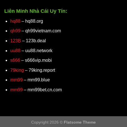
Liên Minh Nhà Cái Uy Tín:
hq88
– hq88.org
qh99
– qh99vietnam.com
123B
– 123b.deal
uu88
– uu88.network
s666
– s666vip.mobi
79king
– 79king.report
mm99
– mm99.blue
mm99
– mm99bet.cn.com
Copyright 2026 ©
Flatsome Theme