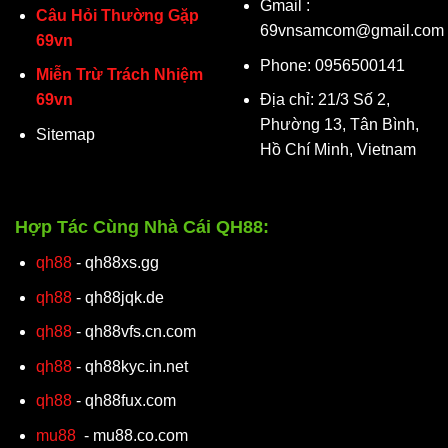
Gmail :
Câu Hỏi Thường Gặp
69vnsamcom@gmail.com
69vn
Phone: 0956500141
Miễn Trừ Trách Nhiệm
69vn
Địa chỉ: 21/3 Số 2,
Phường 13, Tân Bình,
Sitemap
Hồ Chí Minh, Vietnam
Hợp Tác Cùng Nhà Cái QH88:
qh88
- qh88xs.gg
qh88
- qh88jqk.de
qh88
- qh88vfs.cn.com
qh88
- qh88kyc.in.net
qh88
- qh88fux.com
mu88
- mu88.co.com