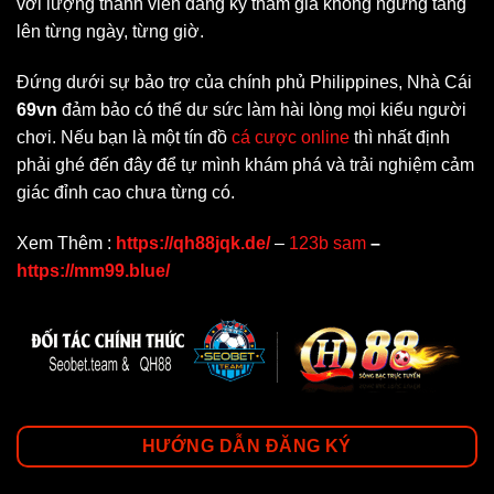
với lượng thành viên đăng ký tham gia không ngừng tăng
lên từng ngày, từng giờ.
Đứng dưới sự bảo trợ của chính phủ Philippines, Nhà Cái
69vn
đảm bảo có thể dư sức làm hài lòng mọi kiểu người
chơi. Nếu bạn là một tín đồ
cá cược online
thì nhất định
phải ghé đến đây để tự mình khám phá và trải nghiệm cảm
giác đỉnh cao chưa từng có.
Xem Thêm :
https://qh88jqk.de/
–
123b sam
–
https://mm99.blue/
HƯỚNG DẪN ĐĂNG KÝ