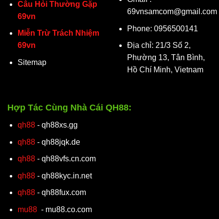
Câu Hỏi Thường Gặp
69vnsamcom@gmail.com
69vn
Phone: 0956500141
Miễn Trừ Trách Nhiệm
69vn
Địa chỉ: 21/3 Số 2,
Phường 13, Tân Bình,
Sitemap
Hồ Chí Minh, Vietnam
Hợp Tác Cùng Nhà Cái QH88:
qh88
- qh88xs.gg
qh88
- qh88jqk.de
qh88
- qh88vfs.cn.com
qh88
- qh88kyc.in.net
qh88
- qh88fux.com
mu88
- mu88.co.com