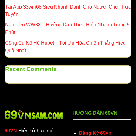
Tải App 33win68 Siêu Nhanh Dành Cho Người Chơi Trực
Tuyến
Nạp Tiền WW88 – Hướng Dẫn Thực Hiện Nhanh Trong 5
Phút
Công Cụ Nổ Hũ Hubet – Tối Ưu Hóa Chiến Thắng Hiệu
Quả Nhất
Recent Comments
Không có bình luận nào để hiển thị.
HƯỚNG DẪN 69VN
69VN
Hiện sở hữu một
Đăng Ký 69vn