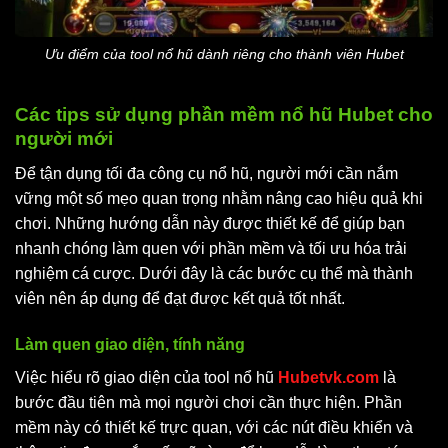
Ưu điểm của tool nổ hũ dành riêng cho thành viên Hubet
Các tips sử dụng phần mềm nổ hũ Hubet cho
người mới
Để tận dụng tối đa công cụ nổ hũ, người mới cần nắm
vững một số mẹo quan trọng nhằm nâng cao hiệu quả khi
chơi. Những hướng dẫn này được thiết kế để giúp bạn
nhanh chóng làm quen với phần mềm và tối ưu hóa trải
nghiệm cá cược. Dưới đây là các bước cụ thể mà thành
viên nên áp dụng để đạt được kết quả tốt nhất.
Làm quen giao diện, tính năng
Việc hiểu rõ giao diện của tool nổ hũ
Hubetvk.com
là
bước đầu tiên mà mọi người chơi cần thực hiện. Phần
mềm này có thiết kế trực quan, với các nút điều khiển và