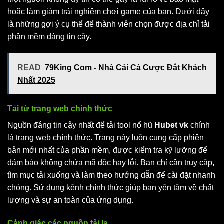
hoặc làm giảm trải nghiệm chơi game của bạn. Dưới đây
là những gợi ý cụ thể để thành viên chọn được địa chỉ tải
phần mềm đáng tin cậy.
READ
79King Com - Nhà Cái Cá Cược Đắt Khách
Nhất 2025
Tải từ trang web chính thức
Nguồn đáng tin cậy nhất để tải tool nổ hũ
Hubet vk
chính
là trang web chính thức. Trang này luôn cung cấp phiên
bản mới nhất của phần mềm, được kiểm tra kỹ lưỡng để
đảm bảo không chứa mã độc hay lỗi. Bạn chỉ cần truy cập,
tìm mục tải xuống và làm theo hướng dẫn để cài đặt nhanh
chóng. Sử dụng kênh chính thức giúp bạn yên tâm về chất
lượng và sự an toàn của ứng dụng.
Cảnh giác các nguồn tải lạ