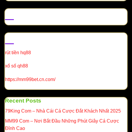
ĐỐI TÁC NHÀ CÁI 69VN
LIÊN KẾT NHANH
rút tiền hq88
xổ số qh88
https://mm99bet.cn.com/
Recent Posts
79King Com – Nhà Cái Cá Cược Đắt Khách Nhất 2025
MM99 Com – Nơi Bắt Đầu Những Phút Giây Cá Cược
Đỉnh Cao