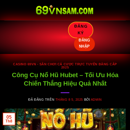
Chuyển
đến
nội
dung
ĐĂNG
KÝ
ĐĂNG
NHẬP
CASINO 69VN - SÂN CHƠI CÁ CƯỢC TRỰC TUYẾN ĐẲNG CẤP
2025
Công Cụ Nổ Hũ Hubet – Tối Ưu Hóa
Chiến Thắng Hiệu Quả Nhất
ĐÃ ĐĂNG TRÊN
THÁNG 8 5, 2025
BỞI
ADMIN
05
Th8