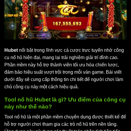
Hubet
nổi bật trong lĩnh vực cá cược trực tuyến nhờ công
cụ nổ hũ hiện đại, mang lại trải nghiệm giải trí đỉnh cao.
Phần mềm này hỗ trợ thành viên tối ưu hóa chiến lược,
đảm bảo hiệu suất vượt trội trong mỗi ván game. Bài viết
dưới đây sẽ cung cấp thông tin chi tiết để người chơi làm
chủ công cụ này một cách hiệu quả.
Tool nổ hũ Hubet là gì? Ưu điểm của công cụ
này như thế nào?
Tool nổ hũ là một phần mềm chuyên dụng được thiết kế để
hỗ trợ người chơi tham gia các trò nổ hũ trên nền tảng.