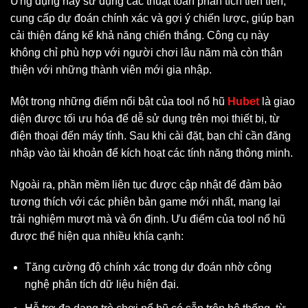
Ứng dụng này sử dụng các thuật toán phân tích tiên tiến,
cung cấp dự đoán chính xác và gợi ý chiến lược, giúp bạn
cải thiện đáng kể khả năng chiến thắng. Công cụ này
không chỉ phù hợp với người chơi lâu năm mà còn thân
thiện với những thành viên mới gia nhập.
Một trong những điểm nổi bật của tool nổ hũ
Hubet
là giao
diện được tối ưu hóa để dễ sử dụng trên mọi thiết bị, từ
điện thoại đến máy tính. Sau khi cài đặt, bạn chỉ cần đăng
nhập vào tài khoản để kích hoạt các tính năng thông minh.
Ngoài ra, phần mềm liên tục được cập nhật để đảm bảo
tương thích với các phiên bản game mới nhất, mang lại
trải nghiệm mượt mà và ổn định. Ưu điểm của tool nổ hũ
được thể hiện qua nhiều khía cạnh:
Tăng cường độ chính xác trong dự đoán nhờ công
nghệ phân tích dữ liệu hiện đại.