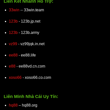
Liên Kết Nhanh Hỗ Trợ:
33win
-- 33win.team
123b
- 123b.jp.net
123b
- 123b.army
vz99
- vz99jqk.in.net
ee88
- ee88.life
e88
- ee88vd.cn.com
xoso66
- xoso66.co.com
Liên Minh Nhà Cái Uy Tín:
hq88
– hq88.org