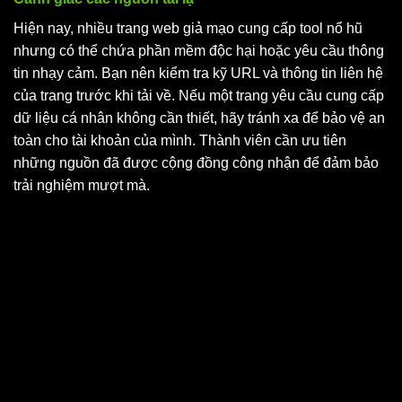
Hiện nay, nhiều trang web giả mạo cung cấp tool nổ hũ
nhưng có thể chứa phần mềm độc hại hoặc yêu cầu thông
tin nhạy cảm. Bạn nên kiểm tra kỹ URL và thông tin liên hệ
của trang trước khi tải về. Nếu một trang yêu cầu cung cấp
dữ liệu cá nhân không cần thiết, hãy tránh xa để bảo vệ an
toàn cho tài khoản của mình. Thành viên cần ưu tiên
những nguồn đã được cộng đồng công nhận để đảm bảo
trải nghiệm mượt mà.