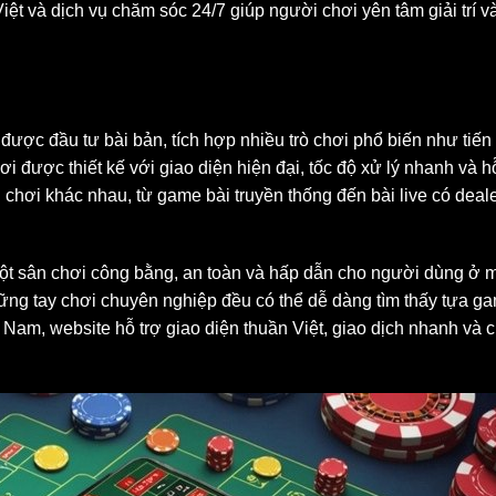
iệt và dịch vụ chăm sóc 24/7 giúp người chơi yên tâm giải trí v
n được đầu tư bài bản, tích hợp nhiều trò chơi phổ biến như tiến
ơi được thiết kế với giao diện hiện đại, tốc độ xử lý nhanh và h
 chơi khác nhau, từ game bài truyền thống đến bài live có dealer
t sân chơi công bằng, an toàn và hấp dẫn cho người dùng ở mọ
ững tay chơi chuyên nghiệp đều có thể dễ dàng tìm thấy tựa g
t Nam, website hỗ trợ giao diện thuần Việt, giao dịch nhanh và