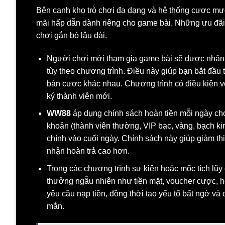
Bên cạnh kho trò chơi đa dạng và hệ thống cược mượ
mãi hấp dẫn dành riêng cho game bài. Những ưu đãi
chơi gắn bó lâu dài.
Người chơi mới tham gia game bài sẽ được nhận 
tùy theo chương trình. Điều này giúp bạn bắt đầu t
bàn cược khác nhau. Chương trình có điều kiện v
ký thành viên mới.
WW88
áp dụng chính sách hoàn tiền mỗi ngày cho
khoản (thành viên thường, VIP bạc, vàng, bạch k
chính vào cuối ngày. Chính sách này giúp giảm th
nhận hoàn trả cao hơn.
Trong các chương trình sự kiện hoặc mốc tích lũ
thưởng ngẫu nhiên như tiền mặt, voucher cược, ho
yêu cầu nạp tiền, đồng thời tạo yếu tố bất ngờ và 
mắn.