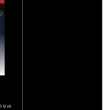
ử lý và