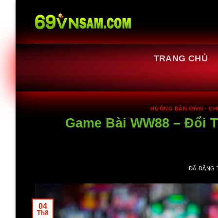
Chuyển
đến
nội
dung
TRANG CHỦ
HƯỚNG DẪN 69VN - CH
Game Bài WW88 – Đổi T
ĐÃ ĐĂNG
04
Th8