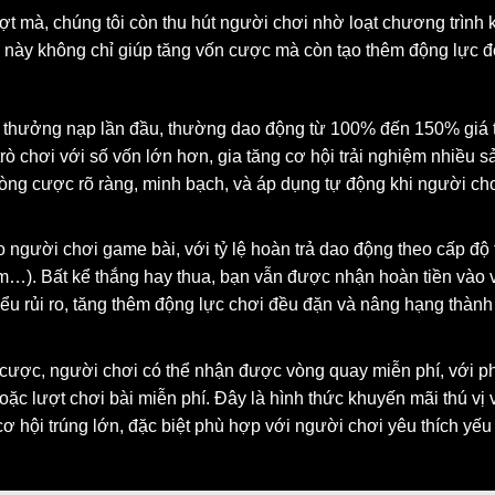
t mà, chúng tôi còn thu hút người chơi nhờ loạt chương trình
 này không chỉ giúp tăng vốn cược mà còn tạo thêm động lực 
thưởng nạp lần đầu, thường dao động từ 100% đến 150% giá tr
rò chơi với số vốn lớn hơn, gia tăng cơ hội trải nghiệm nhiều s
òng cược rõ ràng, minh bạch, và áp dụng tự động khi người ch
 người chơi game bài, với tỷ lệ hoàn trả dao động theo cấp độ 
im…). Bất kể thắng hay thua, bạn vẫn được nhận hoàn tiền vào 
iểu rủi ro, tăng thêm động lực chơi đều đặn và nâng hạng thành
y cược, người chơi có thể nhận được vòng quay miễn phí, với p
ặc lượt chơi bài miễn phí. Đây là hình thức khuyến mãi thú vị 
cơ hội trúng lớn, đặc biệt phù hợp với người chơi yêu thích yếu