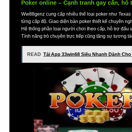
Poker online – Cạnh tranh gay cấn, hỗ 
Ww88genz cung cấp nhiều thể loại poker như Texa
từng cấp độ. Giao diện bàn poker thiết kế chuyên ngh
Hệ thống phân loại người chơi theo cấp, hỗ trợ đấu v
Tính năng trò chuyện trực tiếp cũng tăng sự tương tá
READ
Tải App 33win68 Siêu Nhanh Dành Cho