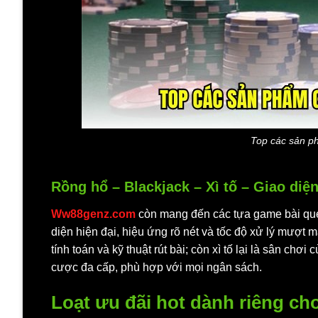
Top các sản p
Rồng hổ – Blackjack – Xì tố – Giao diệ
Ww88genz.com
còn mang đến các tựa game bài quen 
diện hiện đại, hiệu ứng rõ nét và tốc độ xử lý mượt 
tính toán và kỹ thuật rút bài; còn xì tố lại là sân c
cược đa cấp, phù hợp với mọi ngân sách.
Loạt ưu đãi hot dành riêng 