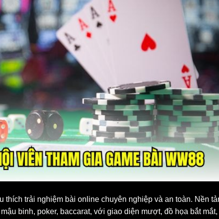
 thích trải nghiệm bài online chuyên nghiệp và an toàn. Nền t
ậu binh, poker, baccarat, với giao diện mượt, đồ họa bắt mắt, 