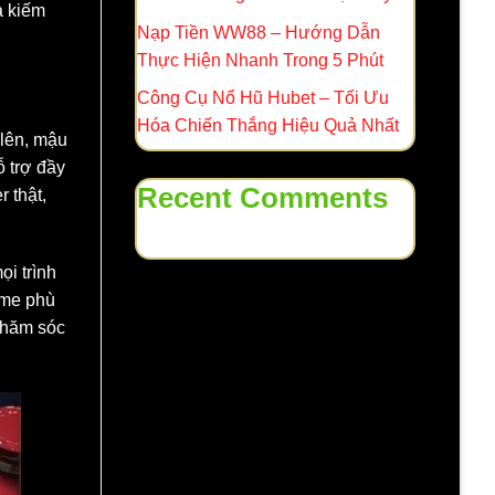
à kiếm
Nạp Tiền WW88 – Hướng Dẫn
Thực Hiện Nhanh Trong 5 Phút
Công Cụ Nổ Hũ Hubet – Tối Ưu
Hóa Chiến Thắng Hiệu Quả Nhất
 lên, mậu
ỗ trợ đầy
Recent Comments
 thật,
Không có bình luận nào để hiển thị.
i trình
ame phù
 chăm sóc