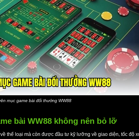
uyên mục game bài đổi thưởng WW88
me bài WW88 không nên bỏ lỡ
ề thể loại mà còn được đầu tư kỹ lưỡng về giao diện, tốc độ x