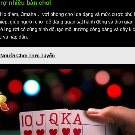
trợ nhiều bàn chơi
s Hold’em, Omaha… với phòng chơi đa dạng và mức cược phù
iệp, giúp người chơi dễ dàng quan sát hành động và thời gian c
ới người có cùng trình độ, tạo môi trường công bằng và đầy kịc
c và hấp dẫn.
 Người Chơi Trực Tuyến