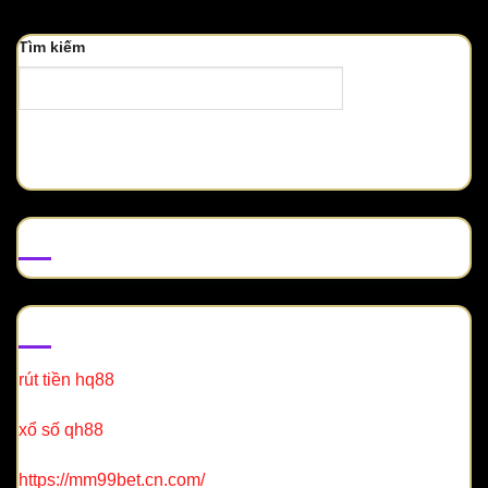
Tìm kiếm
TÌM
KIẾM
ĐỐI TÁC NHÀ CÁI 69VN
LIÊN KẾT NHANH
rút tiền hq88
xổ số qh88
https://mm99bet.cn.com/