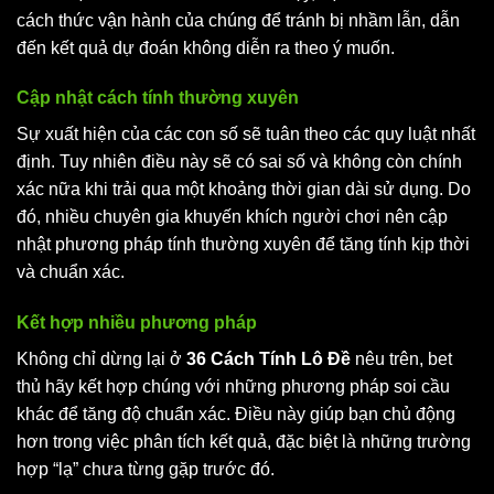
cách thức vận hành của chúng để tránh bị nhầm lẫn, dẫn
đến kết quả dự đoán không diễn ra theo ý muốn.
Cập nhật cách tính thường xuyên
Sự xuất hiện của các con số sẽ tuân theo các quy luật nhất
định. Tuy nhiên điều này sẽ có sai số và không còn chính
xác nữa khi trải qua một khoảng thời gian dài sử dụng. Do
đó, nhiều chuyên gia khuyến khích người chơi nên cập
nhật phương pháp tính thường xuyên để tăng tính kịp thời
và chuẩn xác.
Kết hợp nhiều phương pháp
Không chỉ dừng lại ở
36 Cách Tính Lô Đề
nêu trên, bet
thủ hãy kết hợp chúng với những phương pháp soi cầu
khác để tăng độ chuẩn xác. Điều này giúp bạn chủ động
hơn trong việc phân tích kết quả, đặc biệt là những trường
hợp “lạ” chưa từng gặp trước đó.