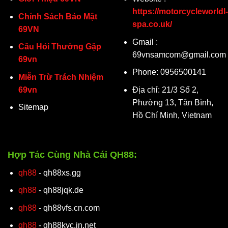
https://motorcycleworldl-
Chính Sách Bảo Mật
spa.co.uk/
69VN
Gmail :
Câu Hỏi Thường Gặp
69vnsamcom@gmail.com
69vn
Phone: 0956500141
Miễn Trừ Trách Nhiệm
69vn
Địa chỉ: 21/3 Số 2,
Phường 13, Tân Bình,
Sitemap
Hồ Chí Minh, Vietnam
Hợp Tác Cùng Nhà Cái QH88:
qh88
- qh88xs.gg
qh88
- qh88jqk.de
qh88
- qh88vfs.cn.com
qh88
- qh88kyc.in.net