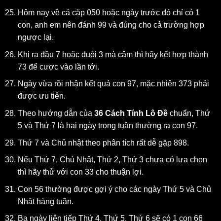
Hôm nay về cả cặp 050 hoặc ngày trước đó chỉ có 1
con, anh em nên đánh 99 và đúng cho cả trường hợp
ngược lại.
Khi ra đầu 7 hoặc đuôi 3 mà câm thì hãy kết hợp thành
73 để cược vào lần tới.
Ngày vừa rồi nhận kết quả con 97, mặc nhiên 373 phải
được ưu tiên.
Theo hướng dẫn của
36 Cách Tính Lô Đề
chuẩn, Thứ
5 và Thứ 7 là hai ngày trong tuần thường ra con 97.
Thứ 7 và Chủ nhật theo phân tích rất dễ gặp 898.
Nếu Thứ 7, Chủ Nhật, Thứ 2, Thứ 3 chưa có lựa chọn
thì hãy thử với con 33 cho thuận lợi.
Con 56 thường được gợi ý cho các ngày Thứ 5 và Chủ
Nhật hàng tuần.
Ba ngày liên tiếp Thứ 4, Thứ 5, Thứ 6 sẽ có 1 con 66