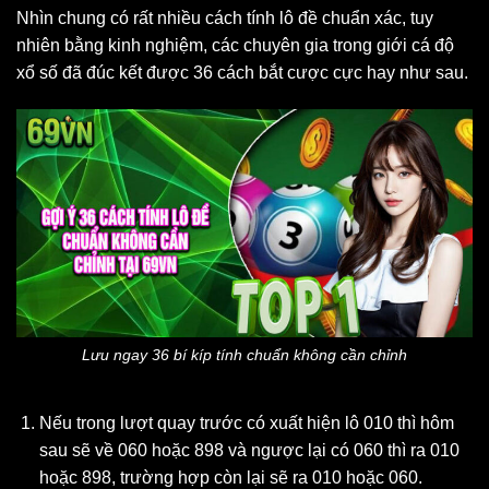
Nhìn chung có rất nhiều cách tính lô đề chuẩn xác, tuy
nhiên bằng kinh nghiệm, các chuyên gia trong giới cá độ
xổ số đã đúc kết được 36 cách bắt cược cực hay như sau.
Lưu ngay 36 bí kíp tính chuẩn không cần chỉnh
Nếu trong lượt quay trước có xuất hiện lô 010 thì hôm
sau sẽ về 060 hoặc 898 và ngược lại có 060 thì ra 010
hoặc 898, trường hợp còn lại sẽ ra 010 hoặc 060.