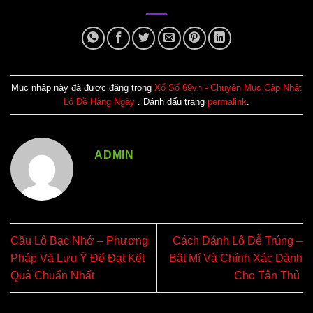
Mục nhập này đã được đăng trong
Xổ Số 69vn - Chuyên Mục Cập Nhật
Lô Đề Hàng Ngày
. Đánh dấu trang
permalink
.
ADMIN
Cầu Lô Bạc Nhớ – Phương
Cách Đánh Lô Dễ Trúng –
Pháp Và Lưu Ý Để Đạt Kết
Bật Mí Và Chính Xác Dành
Quả Chuẩn Nhất
Cho Tân Thủ