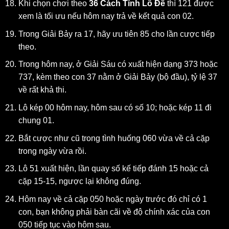
Khi chọn chơi theo
36 Cách Tính Lô Đề
thì 121 được
xem là tối ưu nếu hôm nay trả về kết quả con 02.
Trong Giải Bảy ra 17, hãy ưu tiên 85 cho lần cược tiếp
theo.
Trong hôm nay, ở Giải Sáu có xuất hiện dạng 373 hoặc
737, kèm theo con 37 nằm ở Giải Bảy (bộ đầu), tỷ lệ 37
về rất khả thi.
Lô kép 00 hôm nay, hôm sau có số 10; hoặc kép 11 đi
chung 01.
Bắt cược như cũ trong tình huống 060 vừa về cả cặp
trong ngày vừa rồi.
Lô 51 xuất hiện, lần quay số kế tiếp đánh 15 hoặc cả
cặp 15-15, ngược lại không đúng.
Hôm nay về cả cặp 050 hoặc ngày trước đó chỉ có 1
con, bạn không phải bàn cãi về độ chính xác của con
050 tiếp tục vào hôm sau.