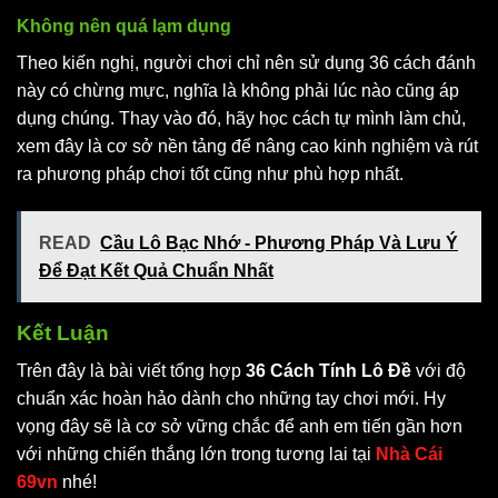
Không nên quá lạm dụng
Theo kiến nghị, người chơi chỉ nên sử dụng 36 cách đánh
này có chừng mực, nghĩa là không phải lúc nào cũng áp
dụng chúng. Thay vào đó, hãy học cách tự mình làm chủ,
xem đây là cơ sở nền tảng để nâng cao kinh nghiệm và rút
ra phương pháp chơi tốt cũng như phù hợp nhất.
READ
Cầu Lô Bạc Nhớ - Phương Pháp Và Lưu Ý
Để Đạt Kết Quả Chuẩn Nhất
Kết Luận
Trên đây là bài viết tổng hợp
36 Cách Tính Lô Đề
với độ
chuẩn xác hoàn hảo dành cho những tay chơi mới. Hy
vọng đây sẽ là cơ sở vững chắc để anh em tiến gần hơn
với những chiến thắng lớn trong tương lai tại
Nhà Cái
69vn
nhé!